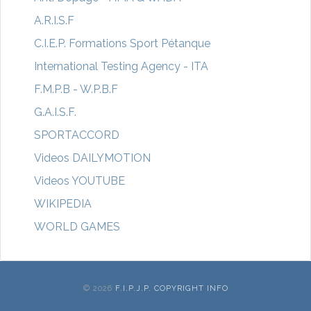
A.R.I.S.F
C.I.E.P. Formations Sport Pétanque
International Testing Agency - ITA
F.M.P.B - W.P.B.F
G.A.I.S.F.
SPORTACCORD
Videos DAILYMOTION
Videos YOUTUBE
WIKIPEDIA
WORLD GAMES
© 2026
F.I.P.J.P. COPYRIGHT INFO