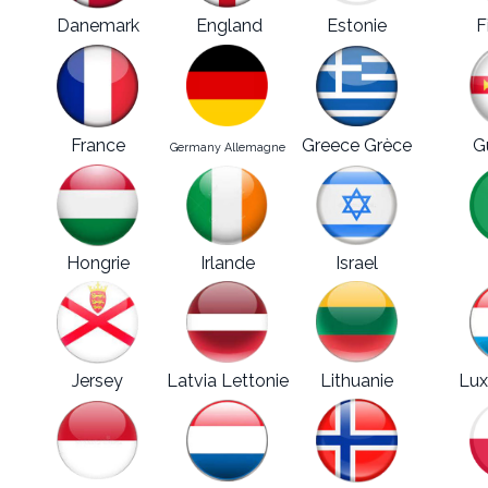
Danemark
England
Estonie
F
France
Greece Grèce
G
Germany Allemagne
Hongrie
Irlande
Israel
Jersey
Latvia Lettonie
Lithuanie
Lu