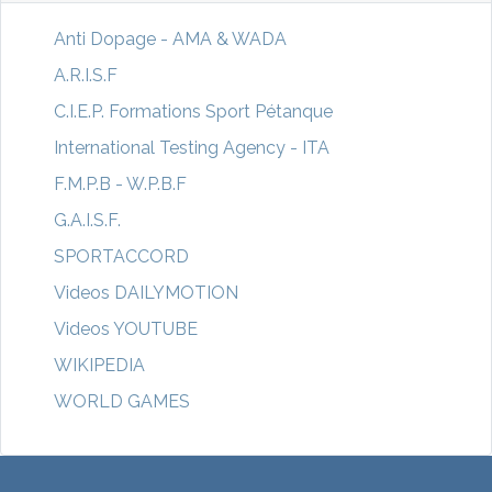
Anti Dopage - AMA & WADA
A.R.I.S.F
C.I.E.P. Formations Sport Pétanque
International Testing Agency - ITA
F.M.P.B - W.P.B.F
G.A.I.S.F.
SPORTACCORD
Videos DAILYMOTION
Videos YOUTUBE
WIKIPEDIA
WORLD GAMES