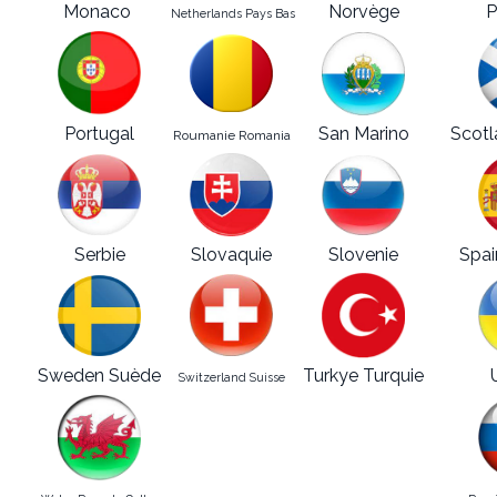
Monaco
Norvège
P
Netherlands Pays Bas
Portugal
San Marino
Scotl
Roumanie Romania
Serbie
Slovaquie
Slovenie
Spai
Sweden Suède
Turkye Turquie
Switzerland Suisse