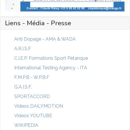
Liens - Média - Presse
Anti Dopage - AMA & WADA
A.R.I.S.F
C.I.E.P. Formations Sport Pétanque
International Testing Agency - ITA
F.M.P.B - W.P.B.F
G.A.I.S.F.
SPORTACCORD
Videos DAILYMOTION
Videos YOUTUBE
WIKIPEDIA