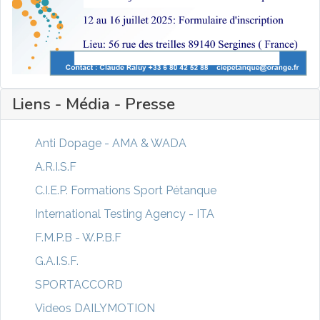
Liens - Média - Presse
Anti Dopage - AMA & WADA
A.R.I.S.F
C.I.E.P. Formations Sport Pétanque
International Testing Agency - ITA
F.M.P.B - W.P.B.F
G.A.I.S.F.
SPORTACCORD
Videos DAILYMOTION