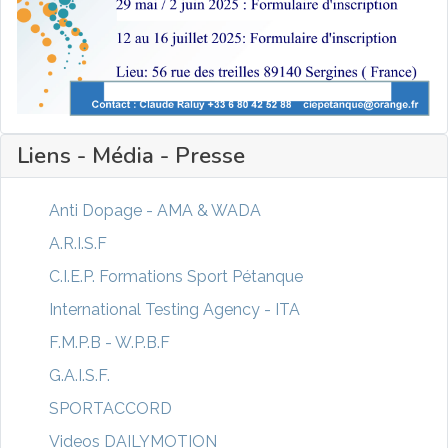
Liens - Média - Presse
Anti Dopage - AMA & WADA
A.R.I.S.F
C.I.E.P. Formations Sport Pétanque
International Testing Agency - ITA
F.M.P.B - W.P.B.F
G.A.I.S.F.
SPORTACCORD
Videos DAILYMOTION