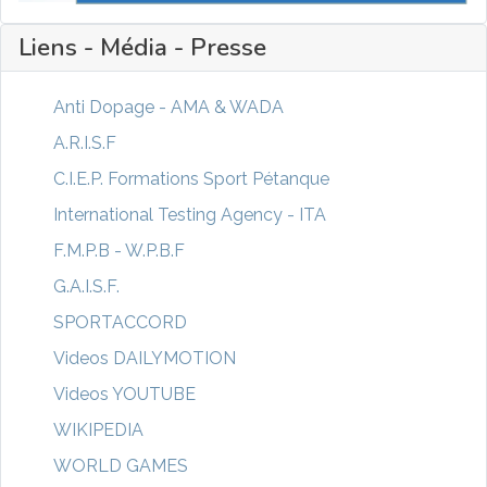
Liens - Média - Presse
Anti Dopage - AMA & WADA
A.R.I.S.F
C.I.E.P. Formations Sport Pétanque
International Testing Agency - ITA
F.M.P.B - W.P.B.F
G.A.I.S.F.
SPORTACCORD
Videos DAILYMOTION
Videos YOUTUBE
WIKIPEDIA
WORLD GAMES