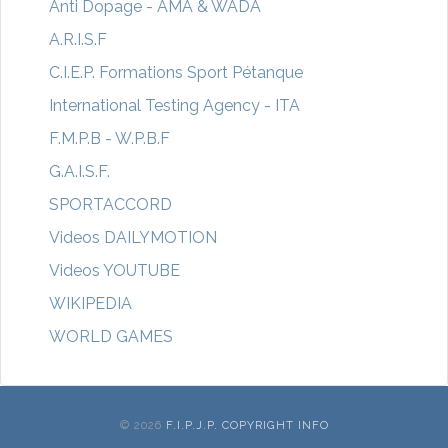
Anti Dopage - AMA & WADA
A.R.I.S.F
C.I.E.P. Formations Sport Pétanque
International Testing Agency - ITA
F.M.P.B - W.P.B.F
G.A.I.S.F.
SPORTACCORD
Videos DAILYMOTION
Videos YOUTUBE
WIKIPEDIA
WORLD GAMES
© 2026
F.I.P.J.P. COPYRIGHT INFO