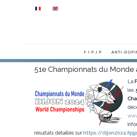
Sélectionnez votre langue
F.I.P.J.P
ANTI-DOPI
51e Championnats du Monde 
La
les
Cha
déc
www
inf
résultats détaillés sur
https://dijon2024.fip