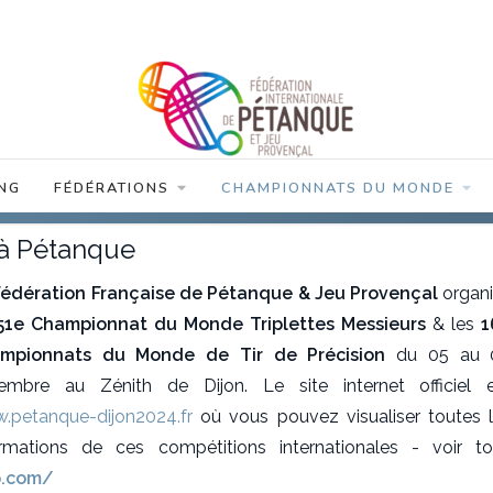
NG
FÉDÉRATIONS
CHAMPIONNATS DU MONDE
à Pétanque
Fédération Française de Pétanque & Jeu Provençal
organ
51e Championnat du Monde Triplettes Messieurs
& les
1
mpionnats du Monde de Tir de Précision
du 05 au 
embre au Zénith de Dijon. Le site internet officiel 
.petanque-dijon2024.fr
où vous pouvez visualiser toutes 
ormations de ces compétitions internationales - voir t
jp.com/