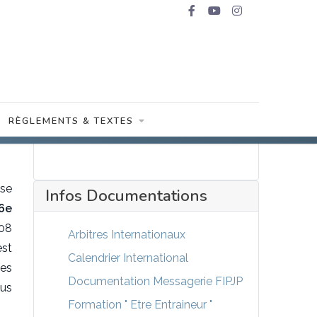
RÈGLEMENTS & TEXTES
ise
Infos Documentations
6e
08
Arbitres Internationaux
est
Calendrier International
les
Documentation Messagerie FIPJP
ous
Formation " Etre Entraineur "