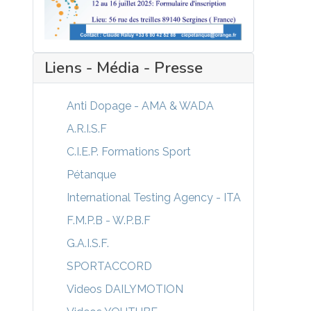
Liens - Média - Presse
Anti Dopage - AMA & WADA
A.R.I.S.F
C.I.E.P. Formations Sport
Pétanque
International Testing Agency - ITA
F.M.P.B - W.P.B.F
G.A.I.S.F.
SPORTACCORD
Videos DAILYMOTION