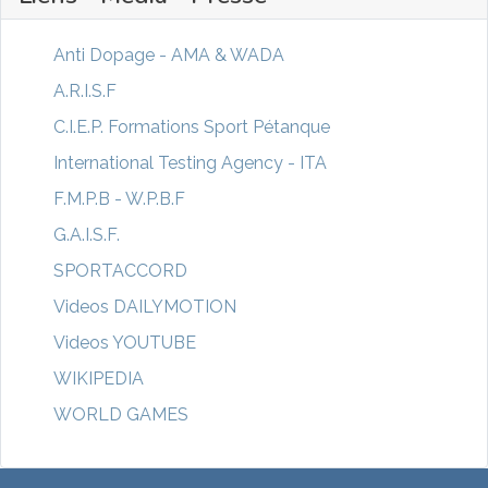
Anti Dopage - AMA & WADA
A.R.I.S.F
C.I.E.P. Formations Sport Pétanque
International Testing Agency - ITA
F.M.P.B - W.P.B.F
G.A.I.S.F.
SPORTACCORD
Videos DAILYMOTION
Videos YOUTUBE
WIKIPEDIA
WORLD GAMES